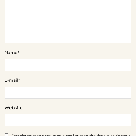
Name
*
E-mail
*
Website
Enregistrer mon nom, mon e-mail et mon site dans le navigateur