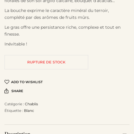
florales de son sol argilo calcaire, bouquet d’acacias…
La bouche exprime le caractère minéral du terroir,
complété par des arômes de fruits mûrs.
Le gras offre une persistance riche, complexe et tout en
finesse.
Inévitable !
RUPTURE DE STOCK
ADD TO WISHLIST
SHARE
Catégorie :
Chablis
Étiquette :
Blanc
Description