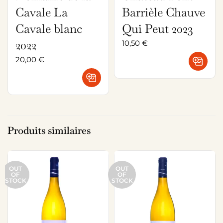
Cavale La
Barrièle Chauve
Cavale blanc
Qui Peut 2023
2022
10,50
€
20,00
€
Produits similaires
OUT
OUT
OF
OF
STOCK
STOCK