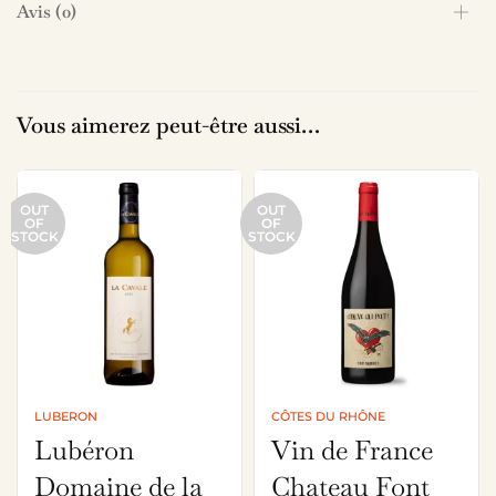
Avis (0)
Vous aimerez peut-être aussi…
OUT
OUT
OF
OF
STOCK
STOCK
LUBERON
CÔTES DU RHÔNE
Lubéron
Vin de France
Domaine de la
Chateau Font